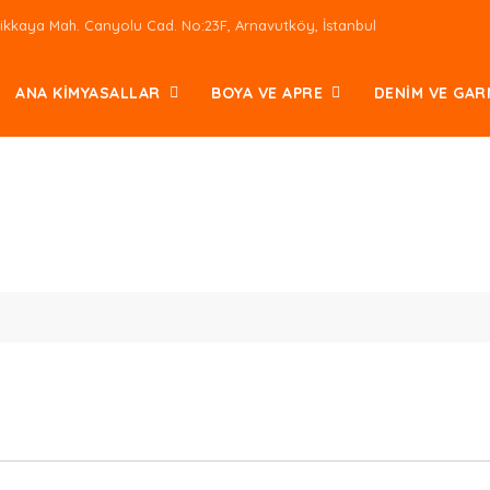
ikkaya Mah. Canyolu Cad. No:23F, Arnavutköy, İstanbul
ANA KİMYASALLAR
BOYA VE APRE
DENİM VE GAR