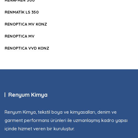
RENMATİK LS 350
RENOPTICA MV KONZ
RENOPTICA MV
RENOPTICA VVD KONZ
Renyum Kimya
Renyum Kimya, tekstil boya ve kimyasalları, denim ve
garment performans ürünleri ile uzmanlaşmış kadro yapısı
içinde hizmet veren bir kuruluştur.