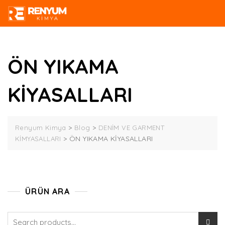
Skip
to
content
ÖN YIKAMA
KİYASALLARI
>
>
Renyum Kimya
Blog
DENİM VE GARMENT
>
ÖN YIKAMA KİYASALLARI
KİMYASALLARI
ÜRÜN ARA
Search